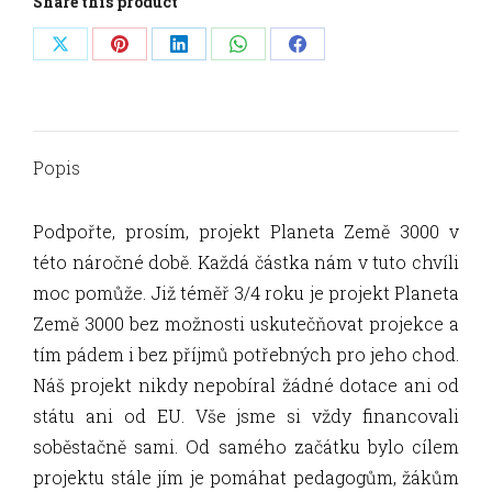
Share this product
Share
Share
Share
Share
Share
on
on
on
on
on
X
Pinterest
LinkedIn
WhatsApp
Facebook
Popis
Podpořte, prosím, projekt Planeta Země 3000 v
této náročné době. Každá částka nám v tuto chvíli
moc pomůže. Již téměř 3/4 roku je projekt Planeta
Země 3000 bez možnosti uskutečňovat projekce a
tím pádem i bez příjmů potřebných pro jeho chod.
Náš projekt nikdy nepobíral žádné dotace ani od
státu ani od EU. Vše jsme si vždy financovali
soběstačně sami. Od samého začátku bylo cílem
projektu stále jím je pomáhat pedagogům, žákům