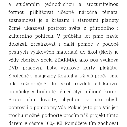
a studentům jednoduchou a srozumitelnou
formou přibližovat učebně náročná témata,
seznamovat je s krásami i starostmi planety
Země, ukazovat pestrost světa z přírodního i
kulturního pohledu. V průběhu let jsme navíc
dokázali zrealizovat i další pomoc v podobě
pestrých výukových materiálů do škol (školy je
vždy obdržely zcela ZDARMA), jako jsou výuková
DVD, pracovní listy, výukové karty, plakáty…
Společně s magazíny Koktejl a Už víš proč? jsme
tak každoročně do škol rozdali edukativní
pomůcky v hodnotě téměř čtyř milionů korun.
Proto nám dovolte, abychom v tuto chvíli
poprosili o pomoc my Vás. Pokud je to pro Vás jen
trochu možné, podpořte prosím náš projekt tímto
darem v částce 100,- Kč. Pomůžete tím zachovat