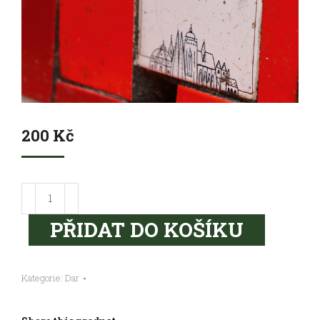
200
Kč
Podpora
projektu
PŘIDAT DO KOŠÍKU
200,-
množství
Kategorie:
Dar