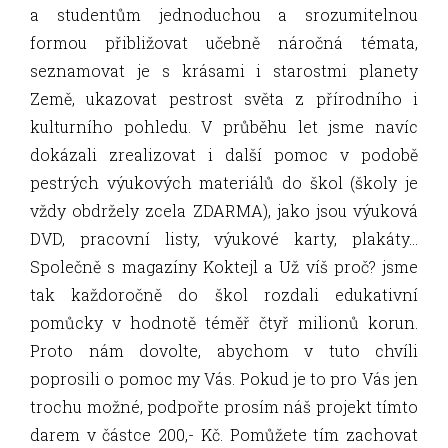
a studentům jednoduchou a srozumitelnou
formou přibližovat učebně náročná témata,
seznamovat je s krásami i starostmi planety
Země, ukazovat pestrost světa z přírodního i
kulturního pohledu. V průběhu let jsme navíc
dokázali zrealizovat i další pomoc v podobě
pestrých výukových materiálů do škol (školy je
vždy obdržely zcela ZDARMA), jako jsou výuková
DVD, pracovní listy, výukové karty, plakáty…
Společně s magazíny Koktejl a Už víš proč? jsme
tak každoročně do škol rozdali edukativní
pomůcky v hodnotě téměř čtyř milionů korun.
Proto nám dovolte, abychom v tuto chvíli
poprosili o pomoc my Vás. Pokud je to pro Vás jen
trochu možné, podpořte prosím náš projekt tímto
darem v částce 200,- Kč. Pomůžete tím zachovat