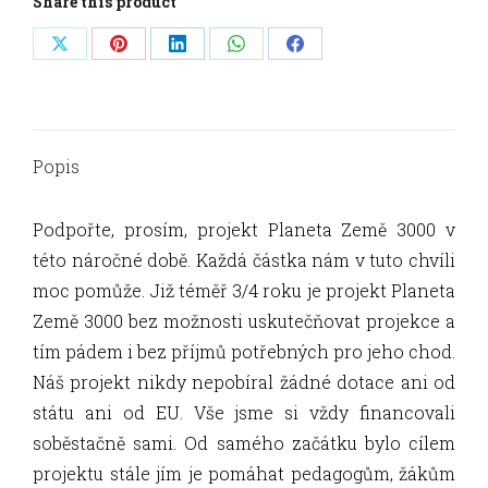
Share this product
Share
Share
Share
Share
Share
on
on
on
on
on
X
Pinterest
LinkedIn
WhatsApp
Facebook
Popis
Podpořte, prosím, projekt Planeta Země 3000 v
této náročné době. Každá částka nám v tuto chvíli
moc pomůže. Již téměř 3/4 roku je projekt Planeta
Země 3000 bez možnosti uskutečňovat projekce a
tím pádem i bez příjmů potřebných pro jeho chod.
Náš projekt nikdy nepobíral žádné dotace ani od
státu ani od EU. Vše jsme si vždy financovali
soběstačně sami. Od samého začátku bylo cílem
projektu stále jím je pomáhat pedagogům, žákům