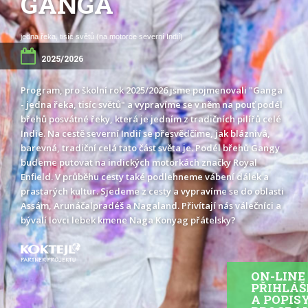
GANGA
jedna řeka, tisíc světů (na motorce severní Indií)
2025/2026
Program, pro školní rok 2025/2026 jsme pojmenovali "Ganga
- jedna řeka, tisíc světů" a vypravíme se v něm na pouť podél
břehů posvátné řeky, která je jedním z tradičních pilířů celé
Indie. Na cestě severní Indií se přesvědčíme, jak bláznivá,
barevná, tradiční celá tato část světa je. Podél břehů Gangy
budeme putovat na indických motorkách značky Royal
Enfield. V průběhu cesty také podlehneme vábení dálek a
prastarých kultur. Sjedeme z cesty a vypravíme se do oblasti
Assám, Arunáčalpradéš a Nagaland. Přivítají nás válečníci a
bývalí lovci lebek kmene Naga Konyag přátelsky?
ON-LINE
PŘIHLÁ
A POPIS