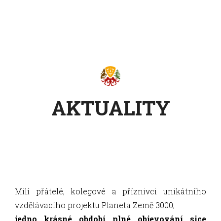
AKTUALITY
Milí přátelé, kolegové a příznivci unikátního
vzdělávacího projektu Planeta Země 3000,
jedno krásné období plné objevování sice