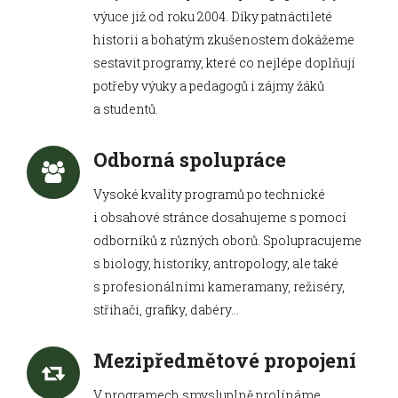
výuce již od roku 2004. Díky patnáctileté
historii a bohatým zkušenostem dokážeme
sestavit programy, které co nejlépe doplňují
potřeby výuky a pedagogů i zájmy žáků
a studentů.
Odborná spolupráce
Vysoké kvality programů po technické
i obsahové stránce dosahujeme s pomocí
odborníků z různých oborů. Spolupracujeme
s biology, historiky, antropology, ale také
s profesionálními kameramany, režiséry,
střihači, grafiky, dabéry…
Mezipředmětové propojení
V programech smysluplně prolínáme