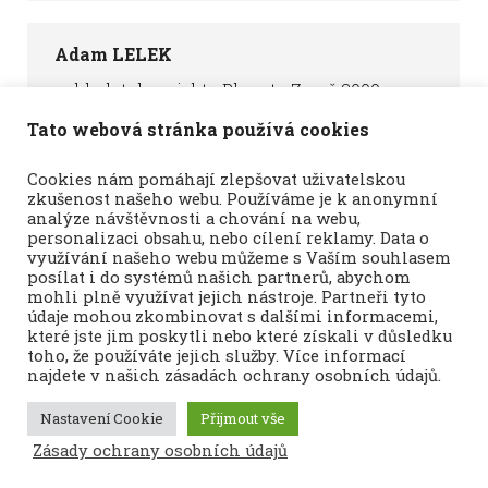
Adam LELEK
zakladatel projektu Planeta Země 3000,
fotograf, cestovatel
Tato webová stránka používá cookies
Cookies nám pomáhají zlepšovat uživatelskou
zkušenost našeho webu. Používáme je k anonymní
analýze návštěvnosti a chování na webu,
personalizaci obsahu, nebo cílení reklamy. Data o
využívání našeho webu můžeme s Vaším souhlasem
Planeta Země 3000
posílat i do systémů našich partnerů, abychom
mohli plně využívat jejich nástroje. Partneři tyto
údaje mohou zkombinovat s dalšími informacemi,
které jste jim poskytli nebo které získali v důsledku
toho, že používáte jejich služby. Více informací
najdete v našich zásadách ochrany osobních údajů.
Nastavení Cookie
Přijmout vše
Zásady ochrany osobních údajů