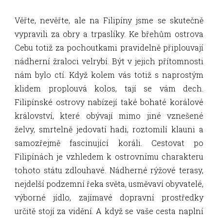
Věřte, nevěřte, ale na Filipíny jsme se skutečně
vypravili za obry a trpaslíky. Ke břehům ostrova
Cebu totiž za pochoutkami pravidelně připlouvají
nádherní žraloci velrybí. Být v jejich přítomnosti
nám bylo ctí. Když kolem vás totiž s naprostým
klidem proplouvá kolos, tají se vám dech.
Filipínské ostrovy nabízejí také bohaté korálové
království, které obývají mimo jiné vznešené
želvy, smrtelně jedovatí hadi, roztomilí klauni a
samozřejmě fascinující koráli. Cestovat po
Filipínách je vzhledem k ostrovnímu charakteru
tohoto státu zdlouhavé. Nádherné rýžové terasy,
nejdelší podzemní řeka světa, usměvaví obyvatelé,
výborné jídlo, zajímavé dopravní prostředky
určitě stojí za vidění. A když se vaše cesta naplní