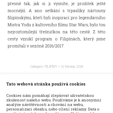
přesně tak, jak si ji vysníte, je prožitek ještě
mocnější. A ano setkání s trpaslíky nártouny
filipínskými, kteří byli inspirací pro legendárního
Mistra Yodu z kultovního filmu Star Wars, bylo tou
nejroztomilejší třešničkou na této cestě. Z této
cesty vznikl program o Filipínách, který jsme
promítali v sezóně 2016/2017.
Category:
FILIPÍNY
10 března, 2018
Tato webová stránka používá cookies
Album
PŘEDCHOZÍ
Cookies nám pomáhají zlepšovat uživatelskou
navigation
zkušenost našeho webu. Používáme je k anonymní
Indonésie
Previous
analýze návštěvnosti a chování na webu,
album:
personalizaci obsahu, nebo cílení reklamy. Data o